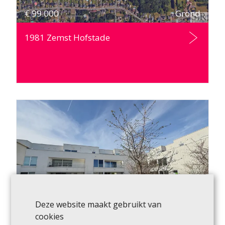
€
99.000
Grond
1981 Zemst Hofstade
Deze website maakt gebruikt van
€
210.000
Appartement
cookies