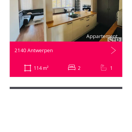
Appartement
2140 Antwerpen
114
m²
2
1
Gratis schatting
Vraag online een gratis en vrijblijvende