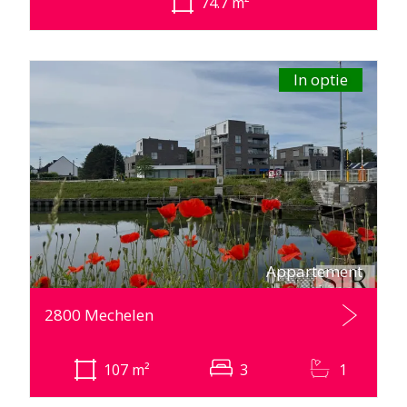
74.7
m²
In optie
Appartement
2800 Mechelen
107
m²
3
1