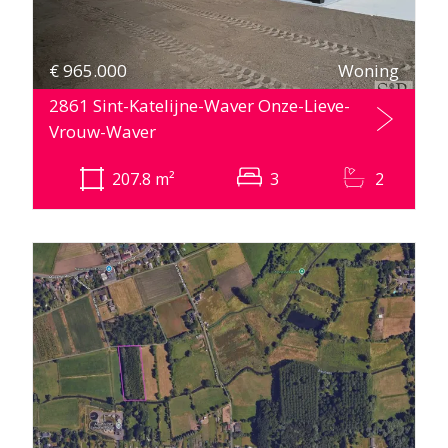
€
965.000
Woning
2861 Sint-Katelijne-Waver Onze-Lieve-
Vrouw-Waver
207.8
m²
3
2