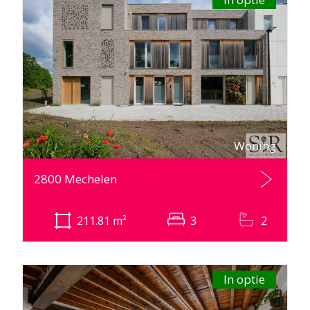
Woning
2800 Mechelen
211.81
m²
3
2
In optie