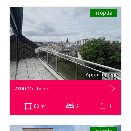
In optie
Appartement
2800 Mechelen
80
m²
2
1
In optie