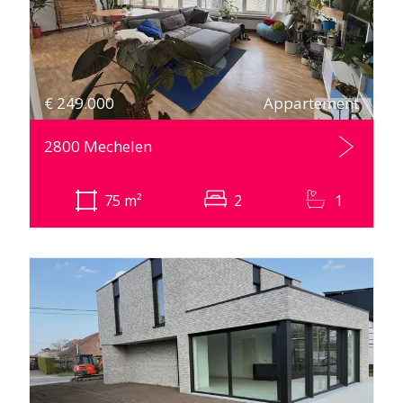
€
249.000
Appartement
2800 Mechelen
75
m²
2
1