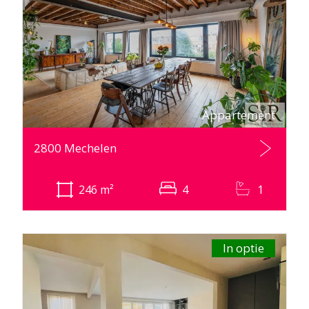
Appartement
2800 Mechelen
246
m²
4
1
In optie