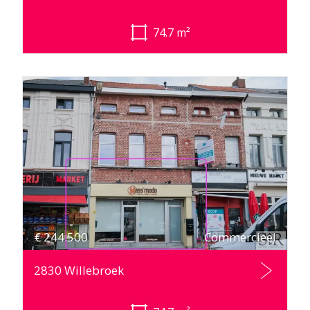
74.7
m²
€
244.500
Commercieel
2830 Willebroek