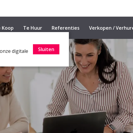
 Koop
Te Huur
Referenties
Verkopen / Verhur
Sluiten
onze digitale