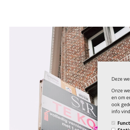
Deze web
Onze web
en om er
ook gede
info vind
Funct
Stati