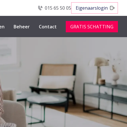
015 65 50 05
Eigenaarslogin
en
Beheer
Contact
GRATIS SCHATTING